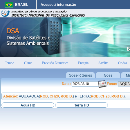
BRASIL
Acesso à informação
Tempo
Clima
Previsão Numérica
Energia
Satélite
Ondas
Goes-R Series
Goes
Me
Data:
Fonte:
Atenção:
AQUA AQUA(
RGB
,
CH20
,
RGB B.
) e TERRA(
RGB
,
CH20
,
RGB B.
).
Aqua HD
Terra HD